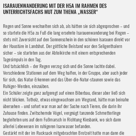
ISARAUENWANDERUNG MIT DER H5A IM RAHMEN DES
UNTERRICHTSFACHS MUT ZUM THEMA „WASSER“
Regen und Sonne wechselten sich ab, als hätten sie sich abgesprochen – und 
so startete die H5a zu Fuß die lang ersehnte Isarauenwanderung bei Regen – 
stets mit Zuversicht auf den Sonnenschein in den schönen Isarauen direkt vor 
der Haustüre in Landshut. Der göttliche Beistand war den Seligenthalern 
sicher – sie starteten aus der Abteikirche mit einem entsprechenden 
Tagesimpuls in den Tag. 
Und tatsächlich – der Regen verzog sich und die Sonne lachte dabei.
Verschiedene Stationen auf dem Weg halfen, in der Gruppe, aber auch jeder 
für sich, das Natur-Erkennen und das Über-die-Natur-staunen sowie das 
Ruhiger-Werden, einzuüben. 
Ein Schüler zeigte ganz aufgeregt auf einen Biberbau, dieser aber ließ sich 
nicht blicken. Totholz, etwas eingewachsen am Wegrand, hätte man beinahe 
übersehen – und sofort war man auf der Suche nach Tieren, die darin ihr 
Zuhause finden. Zwitschernde Vögel, vergnügt tanzende Schmetterlinge 
begleiteten uns auf dem Fußmarsch in Richtung Kiesbank, wo sich dann 
allerlei Lebewesen im ruhigeren Isarwasser befanden. 
Gestärkt mit der im Rucksack mitgebrachten Brotzeit hatte man dann die 