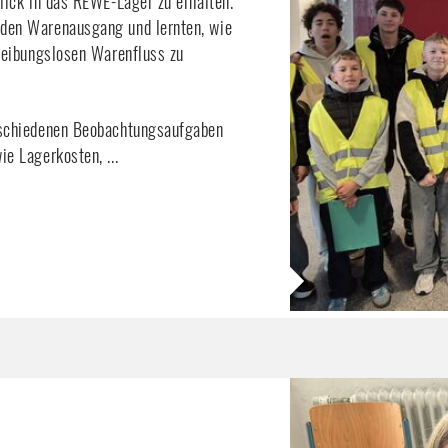
lick in das REWE-Lager zu erhalten. 
den Warenausgang und lernten, wie 
reibungslosen Warenfluss zu 
rschiedenen Beobachtungsaufgaben 
wie Lagerkosten,
...