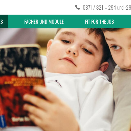
0871 / 821 – 294
und
-2
ES
FÄCHER UND MODULE
FIT FOR THE JOB