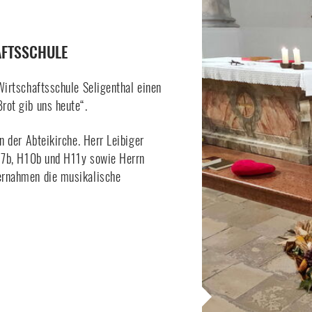
AFTSSCHULE
Wirtschaftsschule Seligenthal einen
rot gib uns heute“.
n der Abteikirche. Herr Leibiger
 H7b, H10b und H11y sowie Herrn
ernahmen die musikalische