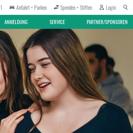
91
Anfahrt + Parken
Spenden + Stiften
Login
ANMELDUNG
SERVICE
PARTNER/SPONSOREN