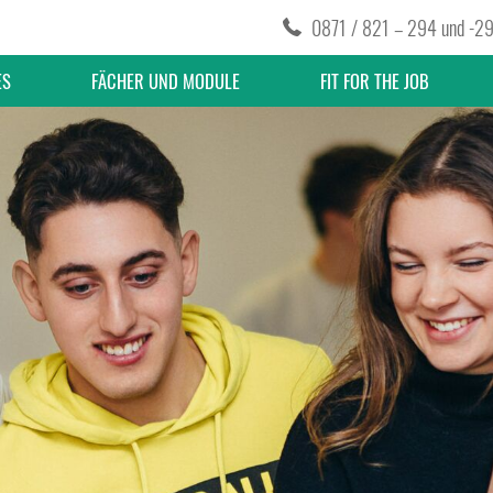
0871 / 821 – 294
und
-2
ES
FÄCHER UND MODULE
FIT FOR THE JOB