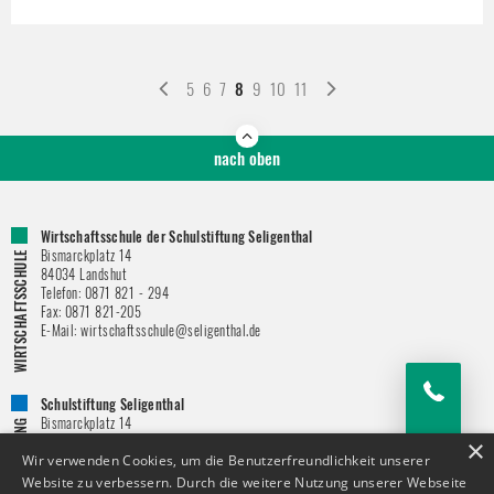
5
6
7
8
9
10
11
nach oben
Wirtschaftsschule der Schulstiftung Seligenthal
Bismarckplatz 14
84034
Landshut
Telefon:
0871 821 - 294
Fax:
0871 821-205
E-Mail:
wirtschaftsschule@seligenthal.de
Schulstiftung Seligenthal
Bismarckplatz 14
84034
Landshut
×
Telefon:
0871 / 821 – 151
Wir verwenden Cookies, um die Benutzerfreundlichkeit unserer
Fax:
0871 821-146
Website zu verbessern. Durch die weitere Nutzung unserer Webseite